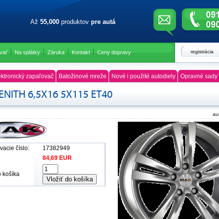
Až
55,000
produktov
pre autá
registrácia
vať
Na splátky
Záruka
Kontakt
Ceny dopravy
ktronický zapaľovač
Batožinové mreže
Nové i použité autodiely
Opravné sady 
NITH 6,5X16 5X115 ET40
au
acie číslo:
17382949
84,69 EUR
o košíka
Vložiť do košíka