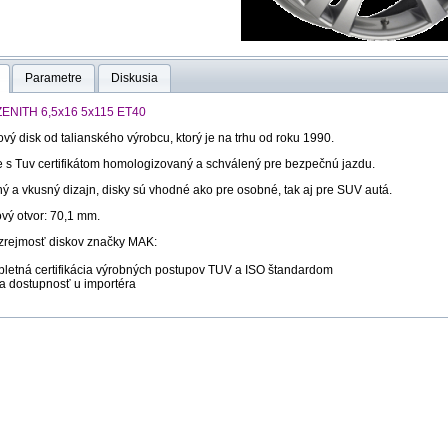
Parametre
Diskusia
ENITH 6,5x16 5x115 ET40
ový disk od talianského výrobcu, ktorý je na trhu od roku 1990.
e s Tuv certifikátom homologizovaný a schválený pre bezpečnú jazdu.
ný a vkusný dizajn, disky sú vhodné ako pre osobné, tak aj pre SUV autá.
vý otvor: 70,1 mm.
rejmosť diskov značky MAK:
pletná certifikácia výrobných postupov TUV a ISO štandardom
la dostupnosť u importéra