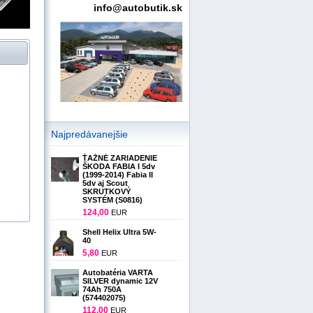
info@autobutik.sk
Najpredávanejšie
ŤAŽNÉ ZARIADENIE
ŠKODA FABIA I 5dv
(1999-2014) Fabia II
5dv aj Scout
SKRUTKOVÝ
SYSTÉM (S0816)
124,00
EUR
Shell Helix Ultra 5W-
40
5,80
EUR
Autobatéria VARTA
SILVER dynamic 12V
74Ah 750A
(574402075)
112,00
EUR