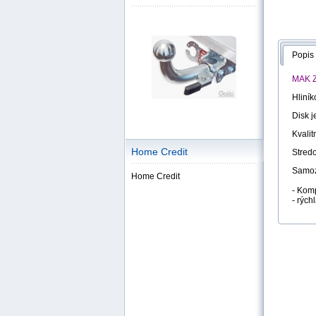
Popis
MAK Z
Hliník
Disk j
Kvalit
Home Credit
Stredo
Samoz
Home Credit
- Kom
- rých