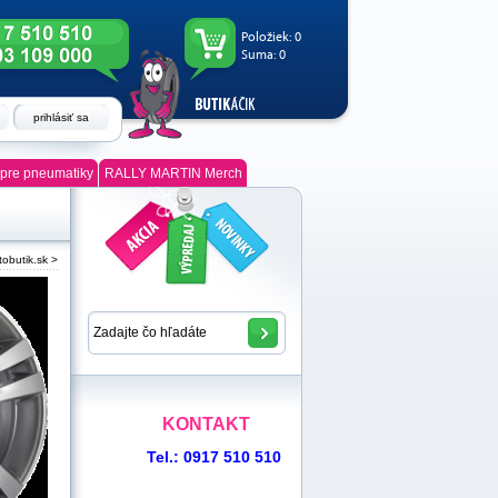
Položiek:
0
Suma:
0
prihlásiť sa
pre pneumatiky
RALLY MARTIN Merch
tobutik.sk
>
KONTAKT
Tel.: 0917 510 510