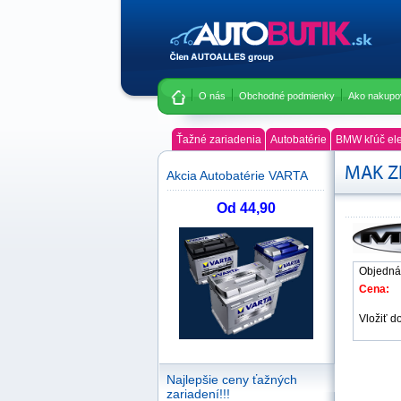
O nás
Obchodné podmienky
Ako nakupo
Ťažné zariadenia
Autobatérie
BMW kľúč ele
MAK ZE
Akcia Autobatérie VARTA
Od 44,90
Objednáv
Cena:
Vložiť d
Najlepšie ceny ťažných
zariadení!!!