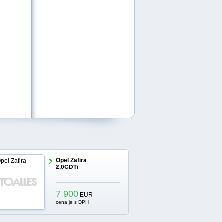
Opel Zafira
2,0CDTi
7 900
EUR
cena je s DPH