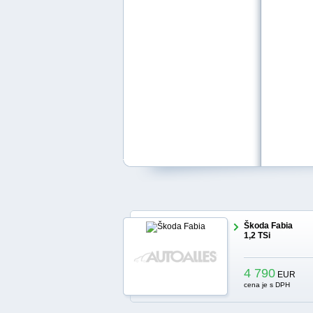
Škoda Fabia
1,2 TSi
4 790
EUR
cena je s DPH