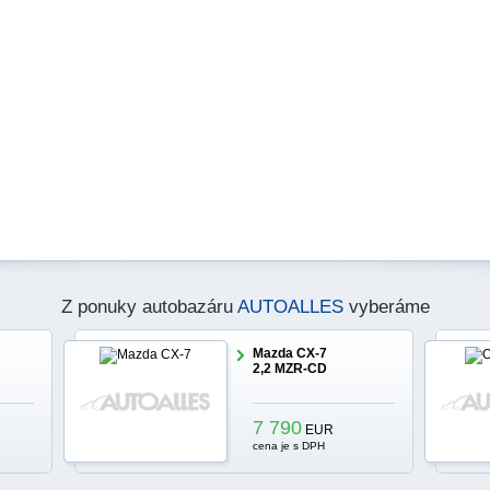
Z ponuky autobazáru
AUTOALLES
vyberáme
Mazda CX-7
2,2 MZR-CD
7 790
EUR
cena je s DPH