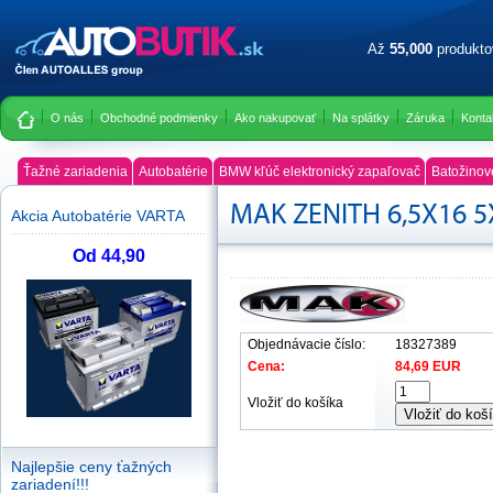
Až
55,000
produkt
O nás
Obchodné podmienky
Ako nakupovať
Na splátky
Záruka
Konta
Ťažné zariadenia
Autobatérie
BMW kľúč elektronický zapaľovač
Batožinov
MAK ZENITH 6,5X16 5
Akcia Autobatérie VARTA
Od 44,90
Objednávacie číslo:
18327389
Cena:
84,69 EUR
Vložiť do košíka
Vložiť do koš
Najlepšie ceny ťažných
zariadení!!!