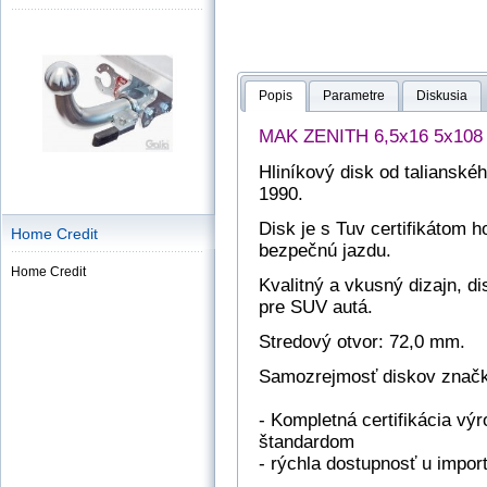
Popis
Parametre
Diskusia
MAK ZENITH 6,5x16 5x108
Hliníkový disk od talianskéh
1990.
Disk je s Tuv certifikátom 
Home Credit
bezpečnú jazdu.
Home Credit
Kvalitný a vkusný dizajn, d
pre SUV autá.
Stredový otvor: 72,0 mm.
Samozrejmosť diskov znač
- Kompletná certifikácia v
štandardom
- rýchla dostupnosť u impor